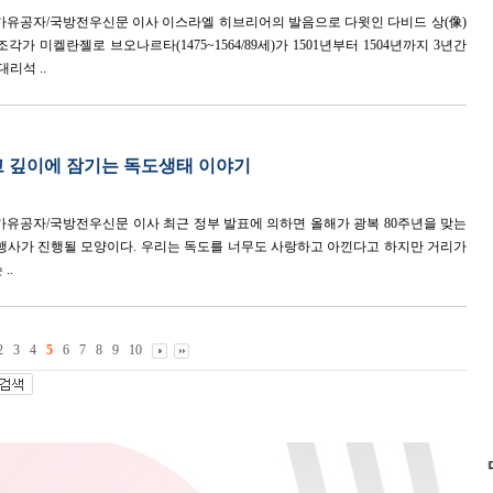
국가유공자/국방전우신문 이사 이스라엘 히브리어의 발음으로 다윗인 다비드 상(像)
각가 미켈란젤로 브오나르타(1475~1564/89세)가 1501년부터 1504년까지 3년간
리석 ..
고 깊이에 잠기는 독도생태 이야기
국가유공자/국방전우신문 이사 최근 정부 발표에 의하면 올해가 광복 80주년을 맞는
행사가 진행될 모양이다. 우리는 독도를 너무도 사랑하고 아낀다고 하지만 거리가
..
2
3
4
5
6
7
8
9
10