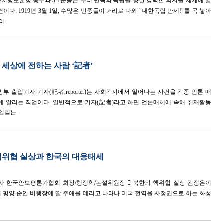
울지방보훈청 총무과 3·1운동은 우리 민족의 독립을 향한 강력한 의지를 세계에 알
이다. 1919년 3월 1일, 수많은 민중들이 거리로 나와 "대한독립 만세!"를 목 놓아
..
세상에 전하는 사람 ‘記者’
방부 출입기자 기자(記者,reporter)는 사회각지에서 일어나는 사건을 각종 언론 매
에 알리는 직업이다. 일반적으로 기자(記者)라고 하면 언론매체에 속해 취재활동
일컫는..
핵위협 실상과 한국의 대응태세
박사 한국안보평론가협회 회장/행정학/논설위원장  북한의 핵위협 실상 김정은이
9일 평양 순안 비행장에 딸 주애를 데리고 나타나 미국 전역을 사정권으로 하는 화성