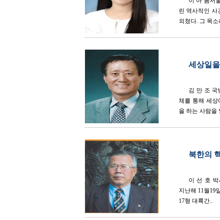
이 아 름서
린 역사적인 사건
외쳤다. 그 목소리
세상일을 
김 만 조 국
체를 통해 세상
을 하는 사람을 
북한의 
이 선 호 
지난해 11월1
17형 대륙간..