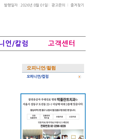
발행일자 : 2026년 8월 01일
광고문의
즐겨찾기
니언/칼럼
고객센터
오피니언/컬럼
오피니언/컬럼