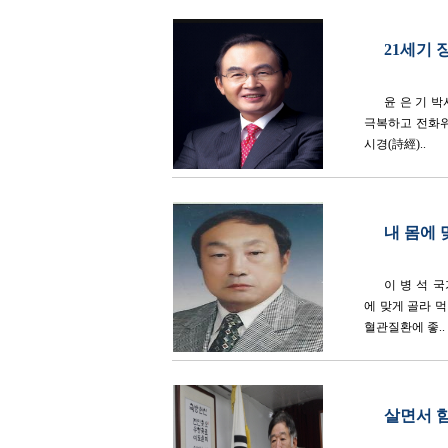
21세기 
윤 은 기 
극복하고 전화위
시경(詩經)..
내 몸에 
이 병 석 
에 맞게 골라 
혈관질환에 좋..
살면서 