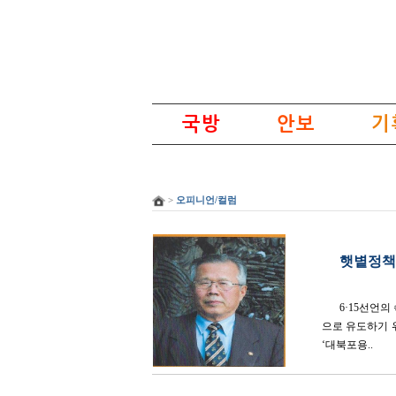
국방
안보
기
>
오피니언/컬럼
햇볕정책
6·15선언
으로 유도하기 
‘대북포용..