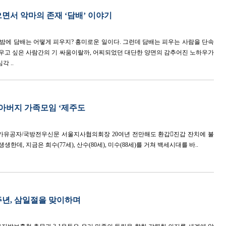
면서 악마의 존재 ‘담배’ 이야기
밤에 담배는 어떻게 피우지? 흥미로운 일이다. 그런데 담배는 피우는 사람을 단속
피우고 싶은 사람간의 기 싸움이랄까, 어찌되었던 대단한 양면의 감추어진 노하우가
각 ..
할아버지 가족모임 ‘제주도
국가유공자/국방전우신문 서울지사협의회장 20여년 전만해도 환갑진갑 잔치에 불
생한데, 지금은 희수(77세), 산수(80세), 미수(88세)를 거쳐 백세시대를 바..
주년, 삼일절을 맞이하며