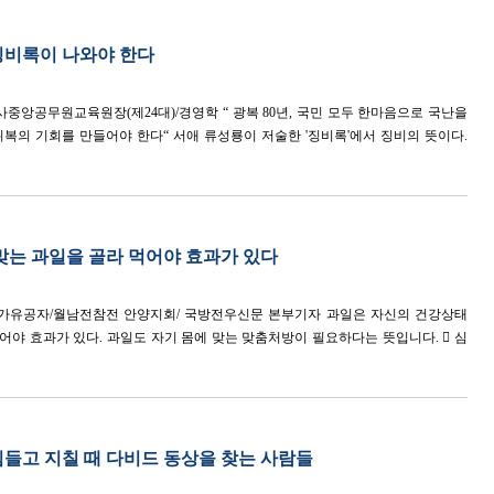
징비록이 나와야 한다
박사중앙공무원교육원장(제24대)/경영학 “ 광복 80년, 국민 모두 한마음으로 국난을
복의 기회를 만들어야 한다“ 서애 류성룡이 저술한 '징비록'에서 징비의 뜻이다.
맞는 과일을 골라 먹어야 효과가 있다
국가유공자/월남전참전 안양지회/ 국방전우신문 본부기자 과일은 자신의 건강상태
먹어야 효과가 있다. 과일도 자기 몸에 맞는 맞춤처방이 필요하다는 뜻입니다.  심
힘들고 지칠 때 다비드 동상을 찾는 사람들