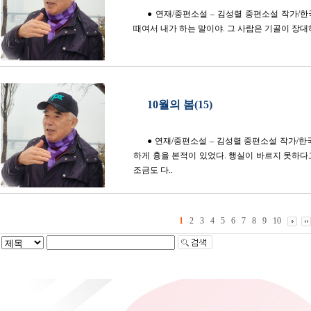
● 연재/중편소설 – 김성렬 중편소설 작가/한국
때여서 내가 하는 말이야. 그 사람은 기골이 장대하
10월의 봄(15)
● 연재/중편소설 – 김성렬 중편소설 작가/한국
하게 흉을 본적이 있었다. 행실이 바르지 못하다
조금도 다..
1
2
3
4
5
6
7
8
9
10