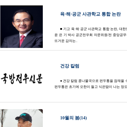
육·해·공군 사관학교 통합 논란
■ 기고 육·해·공군 사관학교 통합 논란, 대
윤 은 기 박사 공군전우회 자문위원/전 중앙공무
뜨거운 감자는..
건강 칼럼
● 건강 칼럼 콩나물국으로 편두통을 잠재울 
편두통은 초기에 오한이 들고 식은땀이 나는 정도
10월의 봄(14)