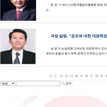
윤 은 기 박사 (사)한국협업진흥협회 회장 
는 ..
국방 칼럼- “공포에 대한 대응력은 
남 광 수 논설위원/고려비전 대표한국이 군사
국민의 분열과 용기 부족 문제가 지적되고 있다. 
11
12
13
14
15
16
17
18
19
2