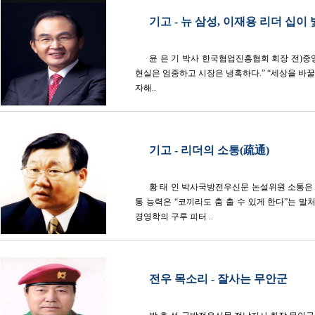
기고 - 뉴 삼성, 이재용 리더 십이
윤 은 기 박사 한국협업진흥협회 회장 전)중
현실은 엄중하고 시장은 냉혹하다.” “세상을 바꿀
자해..
기고 - 리더의 소통(疏通)
황 태 인 박사국방전우신문 논설위원 소통은 
통 능력은 “코끼리도 춤 출 수 있게 한다”는 
경영학의 구루 피터 ..
전우 목소리 - 잘사는 무안군