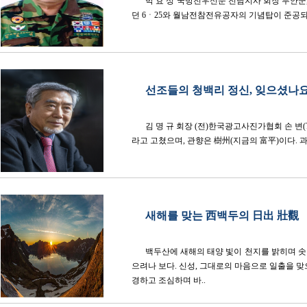
박 효 성 국방전우신문 전남지사 회장 무안군
던 6ㆍ25와 월남전참전유공자의 기념탑이 준공되면
선조들의 청백리 정신, 잊으셨나요
김 명 규 회장 (전)한국광고사진가협회 손 변(?~
라고 고쳤으며, 관향은 樹州(지금의 富平)이다. 과.
새해를 맞는 西백두의 日出 壯觀
백두산에 새해의 태양 빛이 천지를 밝히며 솟
으려나 보다. 신성, 그대로의 마음으로 일출을 맞
경하고 조심하며 바..