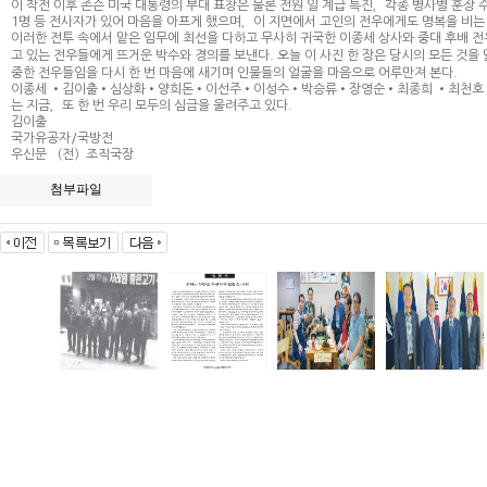
이 작전 이후 존슨 미국 대통령의 부대 표창은 물론 전원 일 계급 특진，각종 병사별 훈장 
1명 등 전사자가 있어 마음을 아프게 했으며，이 지면에서 고인의 전우에게도 명복을 비는
이러한 전투 속에서 맡은 임무에 최선을 다하고 무사히 귀국한 이종세 상사와 중대 후배 
고 있는 전우들에게 뜨거운 박수와 경의를 보낸다. 오늘 이 사진 한 장은 당시의 모든 
중한 전우들임을 다시 한 번 마음에 새기며 인물들의 얼굴을 마음으로 어루만져 본다.
이종세 •김이출•심상화•양희돈•이선주•이성수•박승류•장영순•최종희 •최천호•조용
는 지금，또 한 번 우리 모두의 심금을 울려주고 있다.
김이출
국가유공자/국방전
우신문 （전）조직국장
첨부파일