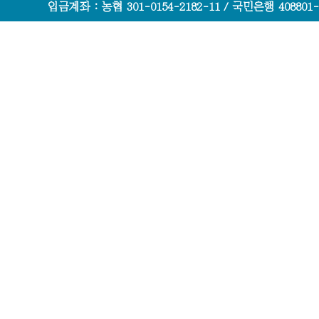
입금계좌 : 농협 301-0154-2182-11 / 국민은행 408801