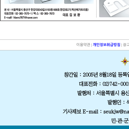
|
|
이용약관
개인정보취급방침
광
창간일
: 2005년 8월18일
등록
대표전화
: 02)742-000
발행처
: 서울특별시 용산
발행인 :
기사제보 E-mail
: seukjw@na
민·관·