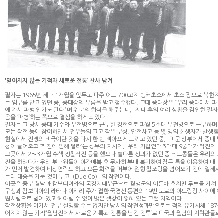
'믿어지지 않는 기적과 새로운 전통’ 찬사 남겨
필자는 1965년 제대 1개월을 앞두고 파주 어느 700고지 벙커초소에서 초소 장으로 
는 임무를 맡고 있던 중, 중대장의 부름을 받고 철수했다. 그때 중대장은 “우리 중대에서 
에 가서 파병 안가도 된다”며 위로의 회식을 해주는데，제대 후의 여러 상황을 감안한 필
음을 ‘파병’하는 쪽으로 결심을 하게 되었다.
필자는 그 당시 중대 기수와 무전병으로 근무한 경험으로 파월 5소대 무전병으로 근무
모든 작전 등에 참여하면서 전우들의 크고 작은 부상, 안전사고 등 몇 명의 희생자가 발생할
현실에서 전쟁의 비극이란 것을 다시 한 번 뼈아프게 느끼고 있던 중，미군 상부에서 중대
청이 들어오고 ‘작전에 임해 달라’는 상부의 지시에，우리 기갑연대 3대대 9중대가 작전에
그곳에서 2〜3개월 수색 정찰작전 등을 했으나 별다른 성과가 없던 중 베트콩들은 우리의 
전을 하려다가 우리 부대원들이 야간매복 후 무사히 부대 복귀하여 잠든 틈을 이용하여 대
가 먼저 발견하여 비상연락도 하고 모든 화력을 퍼부어 원형 철조망을 넘어오기 전에 일
는데 대승을 거둔 것이 두코（Due Co） 의 작전이다.
이곳은 중부 월남과 캄보디아와의 국경지대부근으로 월맹군의 이른바 호치민 루트를 거
쿠성과 캄보디아의 라타나 아키리 주가 접한 국경선 동편의 19번 도로와 야드랑강 사이에
원시림으로 덮여 있고 헤아릴 수 없이 많은 샛강이 얽혀 있는 그런 지역이다.
작전상황을 여기서 전부 설명할 수는 없지만 당시의 작전성과만으로는 적의 유기시체 187구
어지지 않는 기적“월남전에서 새로운 기록과 전통을 남긴 전투’로 미국과 월남의 지휘관들