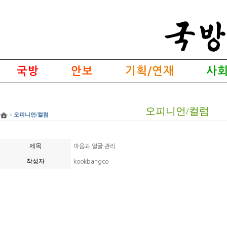
국방
안보
기획/연재
사회
오피니언/컬럼
>
오피니언/컬럼
제목
마음과 얼굴 관리
작성자
kookbangco