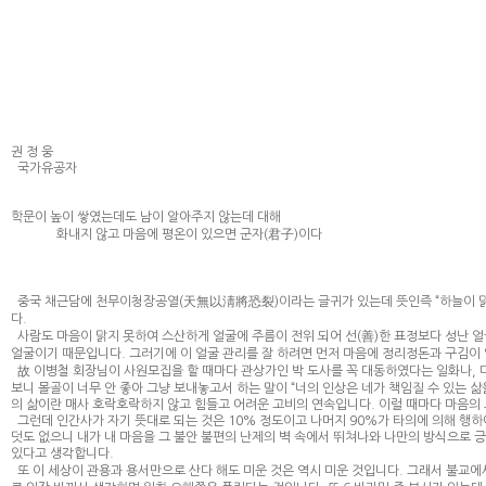
권 정 웅
국가유공자
학문이 높이 쌓였는데도 남이 알아주지 않는데 대해
화내지 않고 마음에 평온이 있으면 군자(君子)이다
중국 채근담에 천무이청장공열(天無以淸將恐裂)이라는 글귀가 있는데 뜻인즉 “하늘이 맑
다.
사람도 마음이 맑지 못하여 스산하게 얼굴에 주름이 전위 되어 선(善)한 표정보다 성난 
얼굴이기 때문입니다. 그러기에 이 얼굴 관리를 잘 하려면 먼저 마음에 정리정돈과 구김이
故 이병철 회장님이 사원모집을 할 때마다 관상가인 박 도사를 꼭 대동하였다는 일화나, 
보니 몰골이 너무 안 좋아 그냥 보내놓고서 하는 말이 “너의 인상은 네가 책임질 수 있는 
의 삶이란 매사 호락호락하지 않고 힘들고 어려운 고비의 연속입니다. 이럴 때마다 마음의 
그런데 인간사가 자기 뜻대로 되는 것은 10% 정도이고 나머지 90%가 타의에 의해 행하
덧도 없으니 내가 내 마음을 그 불안 불편의 난제의 벽 속에서 뛰쳐나와 나만의 방식으로 
있다고 생각합니다.
또 이 세상이 관용과 용서만으로 산다 해도 미운 것은 역시 미운 것입니다. 그래서 불교에