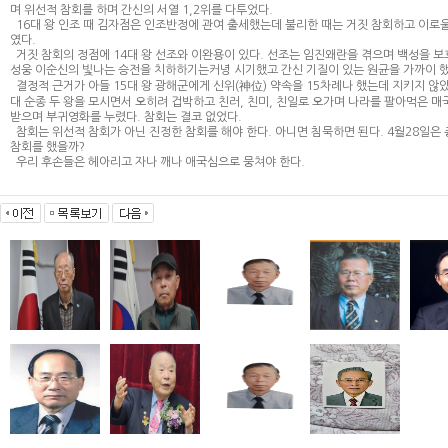
며 위선적 참회를 하며 간신의 서열 1,2위를 다투었다.
16대 왕 인조 때 김자점은 인조반정에 관여 출세했는데 불리한 때는 거짓 참회하고 이로울
였다.
거짓 참회의 정점에 14대 왕 선조와 이완용이 있다. 선조는 임진왜란을 겪으며 백성을 보
성웅 이순신의 빛나는 승전을 치하하기는커녕 시기했고 간신 기질이 있는 원균을 가까이 했
결정적 근거가 아들 15대 왕 광해군에게 신위(神位) 약속을 15차례나 했는데 지키지 않았다
대 순종 두 왕을 모시면서 오히려 겁박하고 친러, 친미, 친일로 오가며 나라를 팔아먹은 매
받으며 부귀영화를 누렸다. 참회는 결코 없었다.
참회는 위선적 참회가 아닌 진정한 참회를 해야 한다. 아니면 침묵하면 된다. 4월28일은
참회를 했을까?
우리 후손들은 헤아리고 자나 깨나 애국심으로 뭉쳐야 한다.