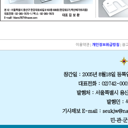
|
|
이용약관
개인정보취급방침
광
창간일
: 2005년 8월18일
등록
대표전화
: 02)742-000
발행처
: 서울특별시 용산
발행인 :
기사제보 E-mail
: seukjw@na
민·관·