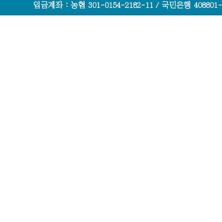
입금계좌 : 농협 301-0154-2182-11 / 국민은행 408801