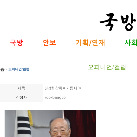
국방
안보
기획/연재
사회
오피니언/컬럼
>
오피니언/컬럼
제목
진정한 참회로 거듭 나야
작성자
kookbangco