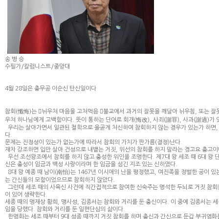
송 병 승
수필가/칼럼니스트/중앙대
4월 28일은 충무공 이순신 탄신일이다
참회(懺悔)는 뉘우쳐 마음을 고쳐먹음 불교에서 과거의 잘못을 깨달아 뉘우침, 또는 잘
우쳐 하나님에게 고백함이다. 뜻이 통하는 단어로 회개(悔改), 사죄(謝罪), 사과(謝過)가 
우리는 살아가면서 일관된 철학으로 올곧게 처신하여 참회하지 않는 경우가 있는가 하면,
다.
문제는 진정성이 있는가 없는가에 따라서 참회의 가치가 판가름(결정)난다.
재차 강조하면 입만 살아 건성으로 내뱉는 거짓, 위선의 참회를 하지 말라는 경고요 충고이
우선 조선왕조에서 참회를 하지 않고 충성한 위인을 조명한다. 제7대 왕 세조 때 6대 왕 
신은 충성이 임금과 백성 사랑이라며 한 임금을 섬긴 지조 있는 신하였다.
8대 왕 예종 때 남이(南怡)는 1467년 이시애의 난을 평정했고, 여진족을 정벌한 공이 
는 간신들의 모함이었으므로 참회하지 않았다.
그런데 세조 때의 사육신 사건에 직간접적으로 참여한 신숙주는 명석한 두뇌로 거짓 참회를
이 있어 생략한다.
세종 때의 명재상 황희, 맹사성, 김종서는 참회와 거리를 둔 충신이다. 이 중에 김종서는 세
임을 당했다. 참회와 거리를 둔 일편단심의 삶이다.
한명회는 세조 때부터 9대 성종 때까지 거짓 참회를 하며 충신과 간신으로 둔갑 부귀영화