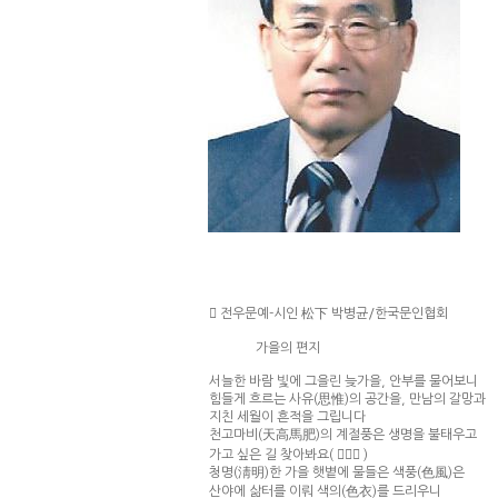
 전우문예-시인 松下 박병균/한국문인협회
가을의 편지
서늘한 바람 빛에 그을린 늦가을, 안부를 물어보니
힘들게 흐르는 사유(思惟)의 공간을, 만남의 갈망과
지친 세월이 흔적을 그립니다
천고마비(天高馬肥)의 계절풍은 생명을 불태우고
가고 싶은 길 찾아봐요(  )
청명(淸明)한 가을 햇볕에 물들은 색풍(色風)은
산야에 삶터를 이뤄 색의(色衣)를 드리우니