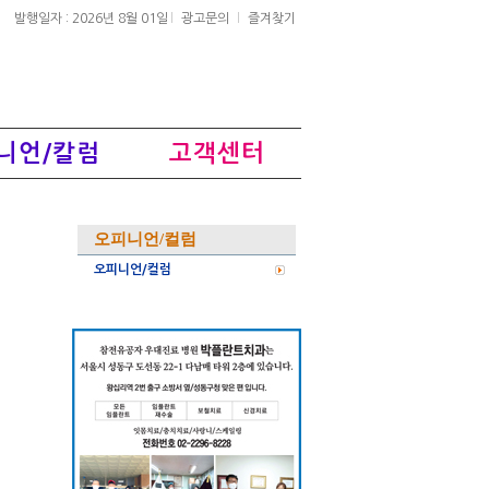
발행일자 : 2026년 8월 01일
광고문의
즐겨찾기
니언/칼럼
고객센터
오피니언/컬럼
오피니언/컬럼