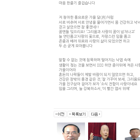
마음 한줄기 즐겁습니다
저 청아한 풍요로운 가을 달(月)처럼
서로 비추며 서로 안녕을 물어가면서 몸 건강하고 넉
걷고 살았으면 참 좋겠네!!
꿈엔들 잊으리요! ‘그리움과 사랑의 꿈이 넘쳐나고’
늘 연민품고‘사랑의 꽃으로, 자랑스런 임을 품고
존중과 배려 위로와 사랑의 삶이 되었으면 하고
두 손 굳게 모아봅니다
말할 수 없는 것에 침묵하며 떨어지는 낙엽 속에
생활이 젖는 것을 보면서  하얀 종이위에 적은 사
가을이어라
혼돈의 나락들이 제발 바람이 되지 않았으면 하고,
건강은 창밖의 풍경 같은 것,‘잘 가꾸어 보세, 그리움
가을 친구삼아 걸어가 보자 ‘소식 전함이 사랑이네요
임을 그리며, 늘 강복하소서,‘이 빨간 엽서 위에’