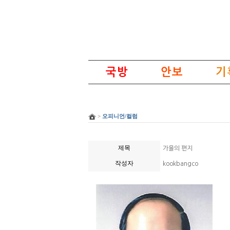
국방
안보
기
>
오피니언/컬럼
제목
가을의 편지
작성자
kookbangco