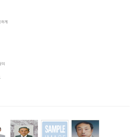
넉하게
랑의
도