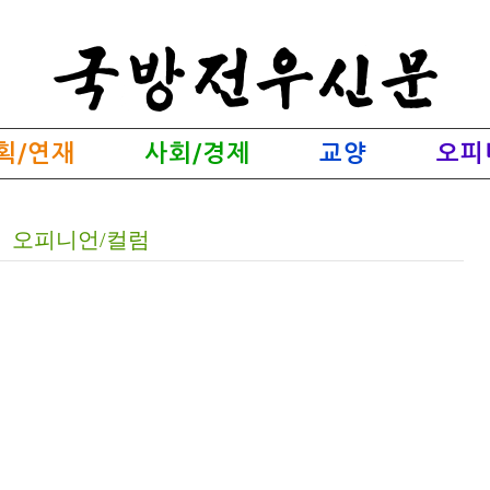
획/연재
사회/경제
교양
오피
오피니언/컬럼