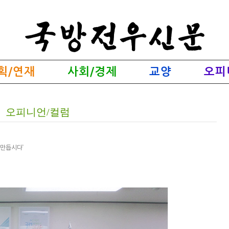
획/연재
사회/경제
교양
오피
오피니언/컬럼
 만듭시다’