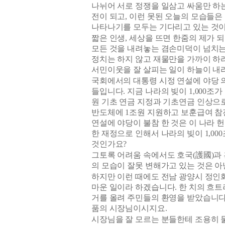
나뉘어 서로 정쟁을 일삼고 싸움만 하
전이 되고
,
이런 못된 오늘의 모습들은
나타나기를 모두는 기다리고 있는 것
짧은 인생
,
세상을 뜨면 한줌의 제가 되
모든 것을 내려놓는 겸손미덕이 넘치는
정치는 하지 않고 재물만을 가까이 하
서민이웃을 잘 살피는 일이 하늘이 내
국회에서의 대통령 시정 연설에 야당 
들입니다
.
지금 나라의 빚이
1,000
조가
원 기초 연금 지정과 기초연금 인상으
반도체에
1
조원 지원하고 보훈급여 참
연설에 야당이 불참 한 것은 이 나라
한 재정으로 인해서 나라의 빚이
1,000
것인가요
?
그토록 어려움 속에서도 호국
(
護國
)
과
의 모습이 잘못 변해가고 있는 것은 
하지만 이런 때에도 전남 광양시 정인
마운 일이라 하겠습니다
.
한 치의 흐트
거를 올려 주민들의 환영을 받았습니
품의 시장님이시지요
.
시장님을 잘 모르는 분들한테 조용히