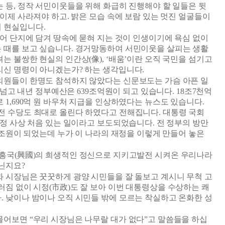
는 등
,
정작 서민이웃들을 위해 화급히 진행해야 할 일들은 뒷
 이제 사라져야 하고
.
밝은 모습 속에 보람 있는 멋진 얼굴들이
이 현실입니다
.
어 단지에 담겨 땅속에 묻혀 지는 것이 인생이기에 욕심 없이
 때를 보고 싶습니다
.
경거망동하여 서민이웃을 살피는 생활
려는 불쌍한 현실의 인간상
(
像
), ‘
배움
’
이란 오직 국민을 섬기고
리신 명령이 아니겠는가
?
하는 생각입니다
.
의원들이 한명도 참석하지 않았다는 신문보도는 가슴 아픈 일
 넘고 내년 정부예산은
639
조억원이 되고 있습니다
. 18
조
7
천억
로
1,690
억 원 바우처 지급을 인상하였다는 뉴스도 있습니다
.
전 수당도 최대로 올린다 하였다고 전해집니다
.
대통령 국회
 헌정 사상 처음 있는 일이라고 보도되었습니다
.
전 정부의 방만
조원이 되었는데 누가 이 나라의 재정을 이렇게 만들어 놓은
 흥국
(
興國
)
의 희생적인 정신으로 지키고발전 시켜온 우리나라
아닌지요
?
화 시장님은 꿋꿋하게 광양 시민들을 잘 돌보고 계시니 무척 고
러짐 없이 시정
(
市政
)
도 잘 보아 이번 대통령상을 수상하는 쾌
다
.
낮이나 밤이나 오직 시민들 밖에 모르는 착실하고 온화한 성
 물어보면
“
우리 시장님은 나무랄 대가 없다
”
고 말씀들을 하십