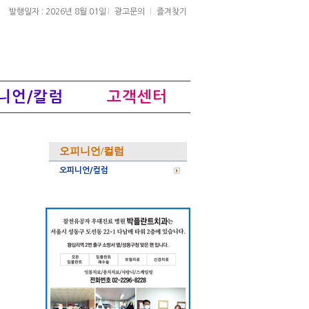
발행일자 : 2026년 8월 01일
광고문의
즐겨찾기
니언/칼럼
고객센터
오피니언/컬럼
오피니언/컬럼