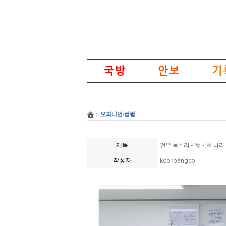
국방
안보
기
>
오피니언/컬럼
제목
전우 목소리 - ‘행복한 나라
작성자
kookbangco