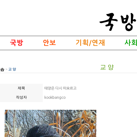
국방
안보
기획/연재
사회
교 양
>
교 양
제목
태양은 다시 떠오르고
작성자
kookbangco