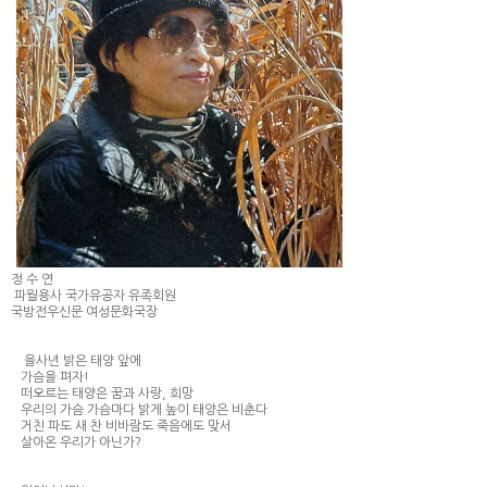
정 수 연
파월용사 국가유공자 유족회원
국방전우신문 여성문화국장
을사년 밝은 태양 앞에
가슴을 펴자!
떠오르는 태양은 꿈과 사랑, 희망
우리의 가슴 가슴마다 밝게 높이 태양은 비춘다
거친 파도 새 찬 비바람도 죽음에도 맞서
살아온 우리가 아닌가?