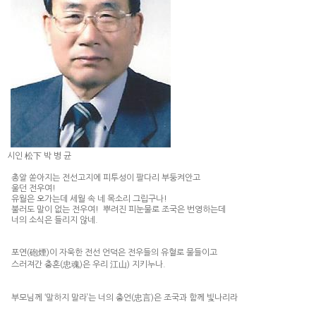
시인 松下 박 병 균
총알 쏟아지는 전선고지에 피투성이 팔다리 부둥켜안고
울던 전우여!
유월은 오가는데 세월 속 네 목소리 그립구나!
불러도 말이 없는 전우여! 뿌려진 피눈물로 조국은 번영하는데
너의 소식은 들리지 않네.
포연(砲煙)이 자욱한 전선 언덕은 전우들의 유혈로 물들이고
스러져간 충혼(忠魂)은 우리 江山) 지키누나.
부모님께 ‘말하지 말라’는 너의 충언(忠言)은 조국과 함께 빛나리라