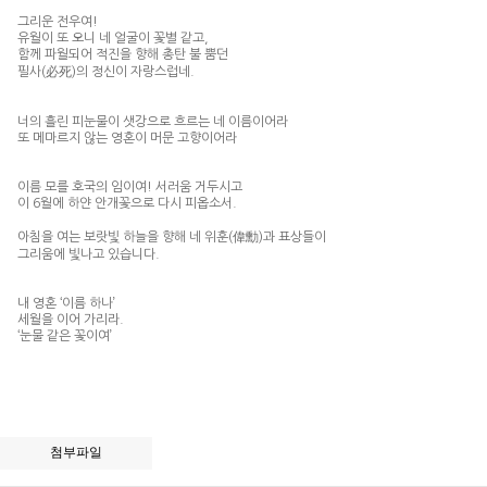
그리운 전우여!
유월이 또 오니 네 얼굴이 꽃별 같고,
함께 파월되어 적진을 향해 총탄 불 뿜던
필사(必死)의 정신이 자랑스럽네.
너의 흘린 피눈물이 샛강으로 흐르는 네 이름이어라
또 메마르지 않는 영혼이 머문 고향이어라
이름 모를 호국의 임이여! 서러움 거두시고
이 6월에 하얀 안개꽃으로 다시 피옵소서.
아침을 여는 보랏빛 하늘을 향해 네 위훈(偉勳)과 표상들이
그리움에 빛나고 있습니다.
내 영혼 ‘이름 하나’
세월을 이어 가리라.
‘눈물 같은 꽃이여’
첨부파일