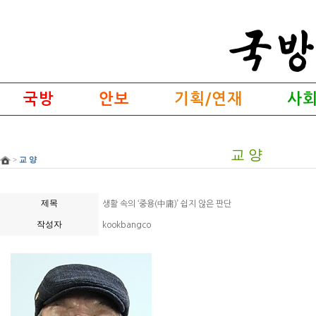
국방
안보
기획/연재
사회
교 양
>
교 양
제목
생활 속의 ‘중용(中庸)’ 쉽지 않은 판단
작성자
kookbangco