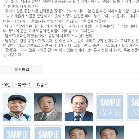
우리는 이 세상을 살면서 ‘중(中)’과 공평성을 쉽게 이야기하지만 ‘중용지도’를 지켜가는 
시 한 번 되새겨 보게 된다.
우리의 삶을 통한 모든 변화들을 ‘중용’의 잣대로 재어보는 일은 여간 지혜로움이 없으면 어
보다 지혜롭게 사물을 판단하고 이웃에 사랑의 손길을 펴며, 누가 보아도 기울지도, 지나치지도
바른 ‘도(道)’이고, ‘용(庸)’은 정해진 ‘이치(理致)’라고 한 뜻을 알듯하다.
아리스토텔레스는 “한 마리의 제비가 왔다고 해서 봄이 왔다고 할 수는 없다”고 했다는데, 
다. 두뇌의 훈련, 지혜로움의 번쩍임이 머리를 스쳐 지나간다.
탈무드(유대인의 聖典)에서 ‘중용’의 사례도 하나 찾아본다.
병정들이 길을 행진하고 있었다. 길 오른 쪽에는 눈이 내리고 빙판 길이었다. 그리고 길 
면 얼어버리고, 왼쪽으로 가면 불에 타게 된다. 그렇다면 길 중간은 따스함과 서늘함이 적당
‘중용’은 그래서 많은 지혜를 필요로 하고 있는 것이다. 정의롭고 선한 자에게만 주는 선
한 내용이다.
첨부파일