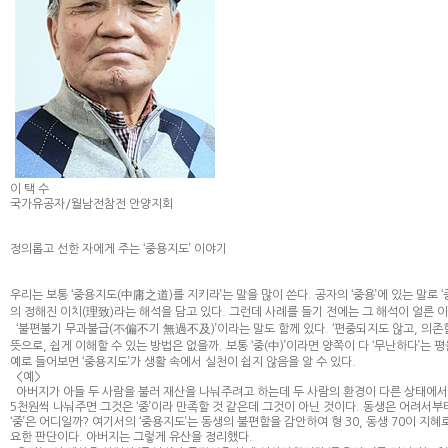
이 택 수
국가유공자/월남전참전 안양지회
정의롭고 선한 자에게 주는 ‘중용지도’ 이야기
우리는 보통 ‘중용지도(中庸之道)를 지키라’는 말을 많이 쓴다. 공자의 ‘중용’에 있는 말로 ‘중(
의 정해진 이치(理致)라는 해석을 담고 있다. 그런데 사례를 들기 전에는 그 해석이 얼른 
‘불편불기 무과불급(不偏不기 無過不及)’이라는 말도 함께 있다. ‘편중되지도 않고, 의존
뜻으로, 쉽게 이해할 수 있는 방법은 없을까. 보통 ‘중(中)’이라면 양쪽이 다 ‘무난하다’는
예로 들어보면 ‘중용지도’가 생활 속에서 실천이 쉽지 않음을 알 수 있다.
<예>
아버지가 아들 두 사람을 불러 재산을 나눠주려고 하는데 두 사람의 환경이 다른 상태에서 ‘
5천원씩 나눠주면 그것은 ‘중’이라 만족할 것 같은데 그것이 아닌 것이다. 동생은 어려서부
‘중’은 어디일까? 여기서의 ‘중용지도’는 동생의 불편함을 감안하여 형 30, 동생 70이 지혜
요한 판단이다. 아버지는 그렇게 유산을 정리했다.