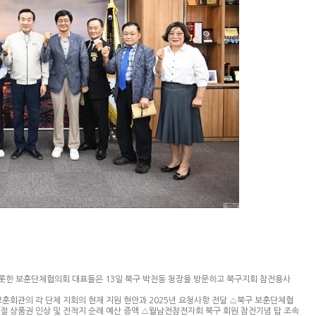
한 보훈단체협의회 대표들은 13일 북구 박천동 청장을 방문하고 북구지회 참전용사
훈회관의 각 단체 지회의 현재 지원 현안과 2025년 요청사항 전달 △북구 보훈단체협
절 상품권 인상 및 전적지 순례 예산 증액 △월남전참전자회 북구 회원 참전기념 탑 조속