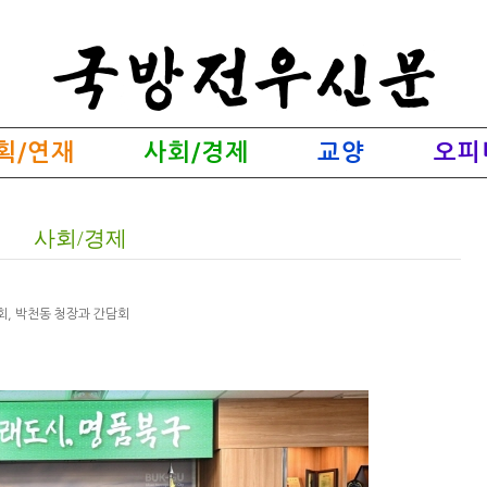
획/연재
사회/경제
교양
오피
사회/경제
, 박천동 청장과 간담회