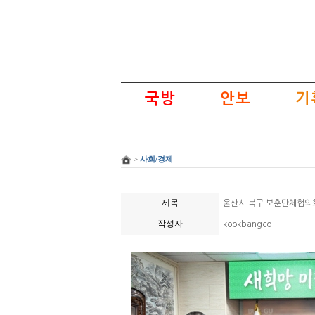
국방
안보
기
>
사회/경제
제목
울산시 북구 보훈단체협의회
작성자
kookbangco