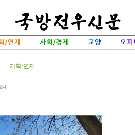
획/연재
사회/경제
교양
오피
기획/연재
 답사