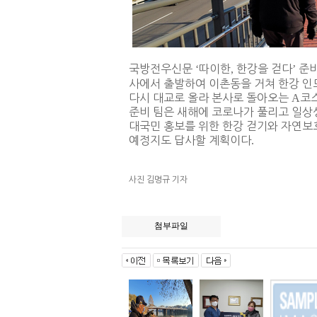
국방전우신문
‘
따이한
,
한강을 걷다
’
준비
사에서 출발하여 이촌동을 거쳐 한강 인
다시 대교로 올라 본사로 돌아오는
A
코
준비 팀은 새해에 코로나가 풀리고 일상
대국민 홍보를 위한 한강 걷기와 자연보
예정지도 답사할 계획이다
.
사진 김명규 기자
첨부파일