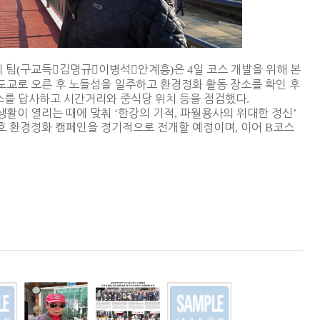
 팀
(
구교득

김명규

이병석

안계흥
)
은
4
일 코스 개발을 위해 본
도교로 오른 후 노들섬을 일주하고 환경정화 활동 장소를 확인 후
스를 답사하고 시간거리와 중식당 위치 등을 점검했다
.
생활이 열리는 때에 맞춰
‘
한강의 기적
,
파월용사의 위대한 정신
’
호 환경정화 캠페인을 정기적으로 전개할 예정이며
,
이어
B
코스