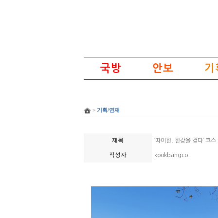
국방
안보
기
>
기획/연재
제목
‘따이한, 한강을 걷다’ 코스
작성자
kookbangco