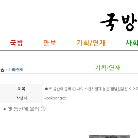
국방
안보
기획/연재
사회
기획/연재
>
기획/연재
제목
● 옛 동산에 올라 ① 나의 소년시절과 청년 ‘월남전참전’ 이야
작성자
kookbangco
●
옛 동산에 올라 ①