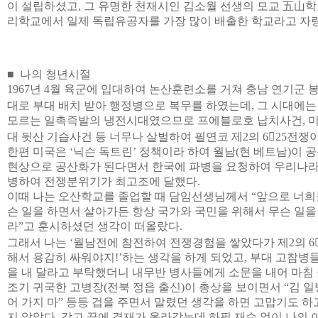
이 설립하셨고, 그 유명한 천재시인 김소월 선생의 모교 五山학
리학교에서 일제 독립유공자를 가장 많이 배출한 학교라고 자
■ 나의 청년시절
1967년 4월 육군에 입대하여 논산훈련소를 거쳐 충남 연기군 
대로 부대 배치 받아 행정병으로 복무를 하였는데, 그 시대에는
모르는 일촉즉발의 냉전시대였으므로 프에블로호 납치사건, 미
대 뒷산 기습사건 등 너무나 살벌하여 필연코 제2의 625전쟁
한편 미국은 ‘닉슨 독트린’ 정책이라 하여 월남(현 베트남)이
현상으로 공산화가 된다면서 한국에 파병을 요청하여 우리나라는 
병하여 전쟁분위기가 최고조에 달했다.
이때 나는 오산학교를 졸업할 때 담임선생님께서 “앞으로 너희
슨 일을 하면서 살아가든 항상 국가와 국민을 위해서 무슨 일을
라”고 훈시하셨던 생각이 떠올랐다.
그래서 나는 ‘월남전에 참전하여 전쟁경험을 쌓았다가 제2의 6
해서 용감히 싸워야지!’하는 생각을 하게 되었고, 부대 고참
을 내 달라고 부탁했더니 내무반 병사들에게 소문을 내어 마침
조기 귀국한 고병장(전북 정읍 출신)이 총상을 보이면서 “김 일
어 가지 마” 등등 겁을 주면서 말렸던 생각을 하면 고맙기도 하
지 않았다. 각고 끝에 결재가 올라갔는데 하필 재수 없이 나의 