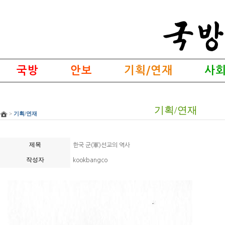
국방
안보
기획/연재
사회
기획/연재
>
기획/연재
제목
한국 군(軍)선교의 역사
작성자
kookbangco