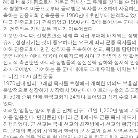
례
)
를 베풀 게 됨으로서 기독교 역사상 그 유례를 찾아볼 수 
와 병행하여 미군으로부터 물려받은 막사를 개조하여 사용하는 
축하는 진중교회 건축운동도
1980
년대 후반부터 본격화되었
대급 진중교회
)
가 건축되었고
1990
년대 말에 들어서는 군대 내
가 건축되는 기적 같은 역사가 이루어졌다
.
이뿐만 아니다
.
신병훈련소 세례 후 각급 부대에 배치되는 장
유지
,
성장시키는 것이 중요하다는 요구에 따라 군종 목사들의
이하 진중교회에 민간 성직자를 위촉하여 선교
,
목양을 담당하
병영 내에서 예배
,
양육이 이뤄지도록 하여 군 장병의 신앙 활
선교적 측면뿐만 아니라 장병들의 정신전력 강화와 정서적 안정
과 사고예방에 기여하는 등 군대 내에도 크게 유익을 끼치는 
2.
비전
2020
실천운동
1970
년대 빌리 그레엄 목사를 초청해서 개최한 여의도 부흥
폭발적으로 성장하기 시작해서
90
년대에 이르러 부흥의 최고
회
50
개 순위 안에 한국교회가
24
개나 들어있고 성경 수출
1
위
었다
.
이러한 엄청난 양적 부흥은 전체 인구
1/4
인
1,200
만 명의 
이를 입증한다
.
민간뿐만 아니라 군대에서도 군종 목사 제도가 
진행되었다
.
군 선교는 국내 선교의 최전방에서 선교의 황금어
다
.
군대의 복음화 차원에서 한국의 군 선교와 같은 사역은 세
찾아볼 수 없을 정도로 획기적인 사역으로 한국교회의 귀감이 될