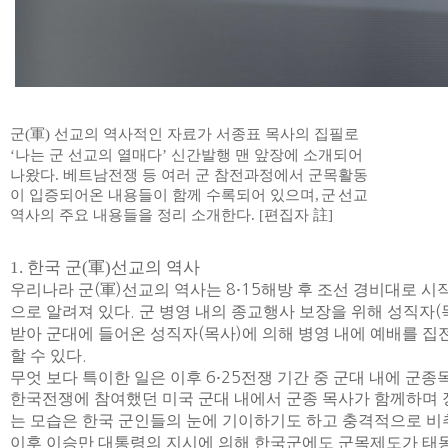
군
(
軍
)
선교의 역사적인 자료가 서종표 목사의 집필로
‘
나는 군 선교의 열매다
’
신간발행 맨 앞장에 소개되어
나왔다
.
베트남전쟁 등 여러 군 참전과정에서 군목활동
이 입증되어온 내용들이 함께 수록되어 있으며
,
군
선교
역사의 주요 내용들을 정리 소개한다
. [
편집자
註
]
1.
한국 군
(
軍
)
선교의 역사
우리나라 군
(
軍
)
선교의 역사는
8
15
해방 후 조선 경비대로 시
·
으로 알려져 있다
.
군 병영 내의 종교행사 보장을 위해 성직자
(
받아 군대에 들어온 성직자
(
목사
)
에 의해 병영 내에 예배를 
할 수 있다
.
무엇 보다 특이한 일은 이후
6
25
전쟁 기간 중 군대 내에 군종
·
한국전쟁에 참여했던 미국 군대 내에서 군종 목사가 함께하며
는 모습은 한국 군인들의 눈에 기이하기도 하고 충격적으로 
이후 이승만 대통령의 지시에 의해 한국군에도 군목제도가 태