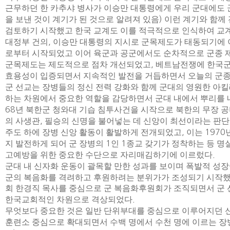
근무하던 한 카추샤 병사가 이승만 대통령에게 우리 군대에도 
을 보낸 것이 계기가 된 것으로 알려져 있음
)
이런 계기와 함께
검토하기 시작했고 한국 교계도 이를 적극적으로 인식하여 교
대정부 건의
,
이승만 대통령의 지시로 군목제도가 태동되기에
로부터 시작되었고 이어 육군과 공군에서도 순차적으로 군종 
군목제도는 제도적으로 점차 개선되었고
,
베트남전쟁에 한국군
효용성이 입증되면서 지속적인 발전을 거듭하면서 오늘의 군종
군 선교는 장병들의 정신 전력 강화와 함께 군대의 영원한 아킬
하는 차원에서 중요한 역할을 감당하면서 군대 내에서 뿌리를
68
년 북한군 청와대 기습 침투사건을 시작으로 북한의 무장 
의 사생관
,
필승의 신명을 불어넣는 데 신앙이 최선이라는 판단
주도 하에 장병 신앙 활동이 활발하게 전개되었고
,
이는
1970
지 발전하게 되어 군 장병의
1
인
1
종교 갖기가 정착하는 등 명
고예방을 위한 중요한 수단으로 자리매김하기에 이르렀다
.
군대 내 신자화 운동이 괄목할 만한 성과를 보이며 폭발적 성
군의 복음화를 격려하고 후원하려는 분위가가 조성되기 시작
회 한경직 목사를 중심으로 군 복음화후원회가 조직되면서 군 
한국교회적인 차원으로 격상되었다
.
무엇보다 중요한 것은 일반 단위부대를 중심으로 이루어지던 신
훈련소 중심으로 확대되면서 수백 명에서 수천 명에 이르는 장