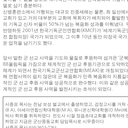
델로 삼기 충분하다
.
신병훈련소에서 거행되는 대규모 진중세례는 물론
,
최 일선에
교회가 있고 거의 대부분의 교회에 목회자가 배치되어 활발한
의 기독교 신자 비율이
50%
가 넘는 복음화 성과를 이뤄냈다
.
반영하듯
2001
년 한국기독군인연합회
(KMCF)
가
‘
세계기독군
전 합참의장
)
국가가 되었으며
,
그 이후
10
년 동안 의장국 국가
운 업적을 남기기도 했다
.
앞서 말한 군 선교 사역을 기도와 물질로 후원하며 섬겨온
‘
군
88
올림픽을 가짐으로 체계적인 군 선교 후원기관으로 도약하
체계가 되면서 한국기독교군선교연합회
(MEAK)
로 개칭되었
해 연합사역이 쉽지 않은데 군 복음화가 민족 복음화의 지름길
적인 군 선교 후원 사역을 성공적으로 완수했다
.
이와 같은 성
계적인 군 선교 후원 사역을 발전시키는 초석이 되었다
.
서종표 목사는 전남 보성 벌교에서 출생하였고
,
검정고시를 거쳐
(B.A),
아세아연합신학대학원
(M.A),
유니온신학대학원
(D.Min)
에
박사 학위를 취득하였다
.
전도사 시절 정읍초대교회를 개척하여 
하였고 지금은 군산중동교회 담임목사로 시무중이다
.
서종표 목사
010-3653-7261