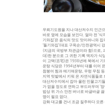
우뢰기도원을 지나 대산저수지 인근으
바로 옆에 모습을 보인다
.
얼마 전
‘
식
기와집
’
은 음식의 맛도 맛이려니와 집
‘
돌기와집
’(
대표 구옥순
/
인천광역시 강
(
지금의 국방부 차관급이라 함
)
으로
,
대
)
한 분으로 그 귀한 기록 액자가 식
이 고택
(
古宅
)
은
1938
년에 북에서 기
운탕 식당은
1994
년부터 대를 이어 
참붕어 찜과 메기매운탕
,
우렁 무침 
지역 텃밭에서 키워 온 자연식품들로 
대산저수지에서 잡아 올린 민물고기들
가 없을 정도로 연하고 부드러우며
‘
장
밥상 위 가스 안전 버너로 바글바글 끓
명이 필요 없다
.
강화 대교를 건너 조금 질주하다 오른 