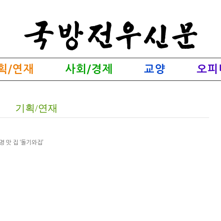
획/연재
사회/경제
교양
오피
기획/연재
명 맛 집 ‘돌기와집’