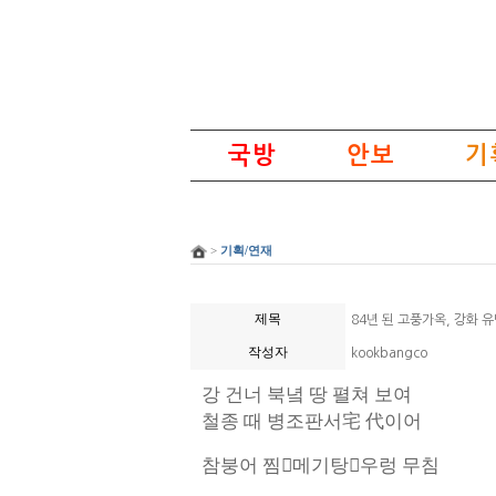
국방
안보
기
>
기획/연재
제목
84년 된 고풍가옥, 강화 유
작성자
kookbangco
강 건너 북녘 땅 펼쳐 보여
철종 때 병조판서
宅 代
이어
참붕어 찜

메기탕

우렁 무침