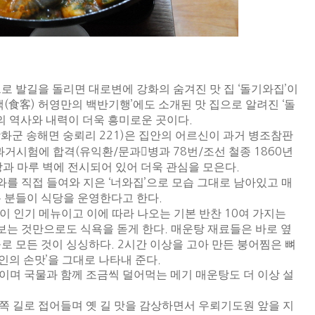
로 발길을 돌리면 대로변에 강화의 숨겨진 맛 집
‘
돌기와집
’
이
객
(
食客
)
허영만의 백반기행
’
에도 소개된 맛 집으로 알려진
‘
돌
의 역사와 내력이 더욱 흥미로운 곳이다
.
화군 송해면 숭뢰리
221)
은 집안의 어르신이 과거 병조참판
과거시험에 합격
(
유익환
/
문과

병과
78
번
/
조선 철종
1860
년
당과 마루 벽에 전시되어 있어 더욱 관심을 모은다
.
와를 직접 들여와 지은
‘
너와집
’
으로 모습 그대로 남아있고 매
온 분들이 식당을 운영한다고 한다
.
등이 인기 메뉴이고 이에 따라 나오는 기본 반찬
10
여 가지는
보는 것만으로도 식욕을 돋게 한다
.
매운탕 재료들은 바로 옆
로 모든 것이 싱싱하다
. 2
시간 이상을 고아 만든 붕어찜은 뼈
인의 손맛
’
을 그대로 나타내 준다
.
이며 국물과 함께 조금씩 덜어먹는 메기 매운탕도 더 이상 설
쪽 길로 접어들며 옛 길 맛을 감상하면서 우뢰기도원 앞을 지