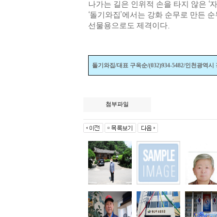
나가는 길은 인위적 손을 타지 않은
‘
자
‘
돌기와집
’
에서는 강화 순무로 만든 
선물용으로도 제격이다
.
돌기와집
/
대표 구옥순
/(032)934-5482/
인천광역시 
첨부파일