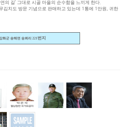
연의 길
’
그대로 시골 마을의 순수함을 느끼게 한다
.
순무김치도 방문 기념으로 판매하고 있는데
1
통에
1
만원
,
귀한
번지
강화군 송해면 숭뢰리
221